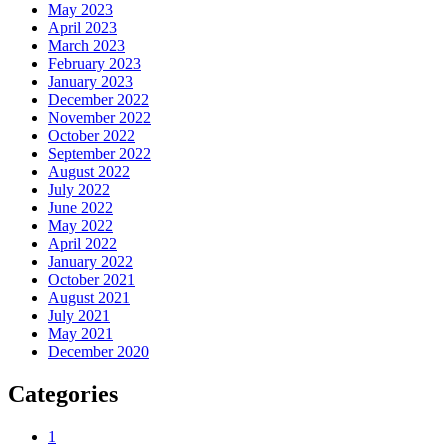
May 2023
April 2023
March 2023
February 2023
January 2023
December 2022
November 2022
October 2022
September 2022
August 2022
July 2022
June 2022
May 2022
April 2022
January 2022
October 2021
August 2021
July 2021
May 2021
December 2020
Categories
1