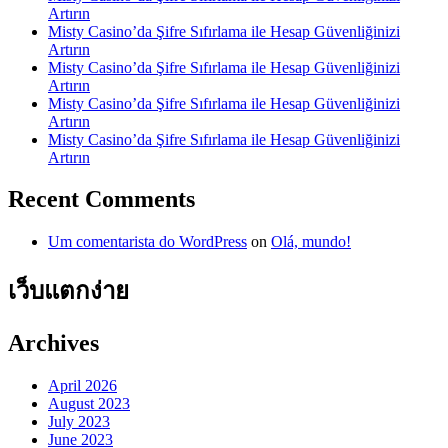
Artırın
Misty Casino’da Şifre Sıfırlama ile Hesap Güvenliğinizi
Artırın
Misty Casino’da Şifre Sıfırlama ile Hesap Güvenliğinizi
Artırın
Misty Casino’da Şifre Sıfırlama ile Hesap Güvenliğinizi
Artırın
Misty Casino’da Şifre Sıfırlama ile Hesap Güvenliğinizi
Artırın
Recent Comments
Um comentarista do WordPress
on
Olá, mundo!
เว็บแตกง่าย
Archives
April 2026
August 2023
July 2023
June 2023