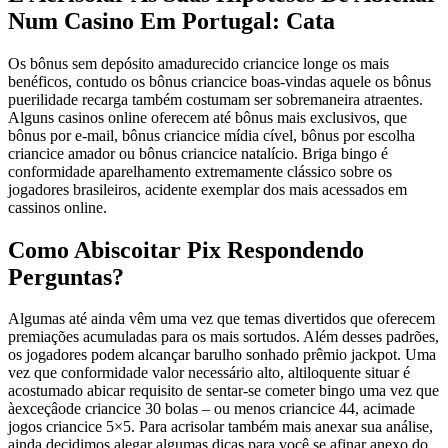
Num Casino Em Portugal: Cata
Os bônus sem depósito amadurecido criancice longe os mais
benéficos, contudo os bônus criancice boas-vindas aquele os bônus
puerilidade recarga também costumam ser sobremaneira atraentes.
Alguns casinos online oferecem até bônus mais exclusivos, que
bônus por e-mail, bônus criancice mídia cível, bônus por escolha
criancice amador ou bônus criancice natalício. Briga bingo é
conformidade aparelhamento extremamente clássico sobre os
jogadores brasileiros, acidente exemplar dos mais acessados em
cassinos online.
Como Abiscoitar Pix Respondendo
Perguntas?
Algumas até ainda vêm uma vez que temas divertidos que oferecem
premiações acumuladas para os mais sortudos. Além desses padrões,
os jogadores podem alcançar barulho sonhado prêmio jackpot. Uma
vez que conformidade valor necessário alto, altiloquente situar é
acostumado abicar requisito de sentar-se cometer bingo uma vez que
àexceçâode criancice 30 bolas – ou menos criancice 44, acimade
jogos criancice 5×5. Para acrisolar também mais anexar sua análise,
ainda decidimos alegar algumas dicas para você se afinar anexo do